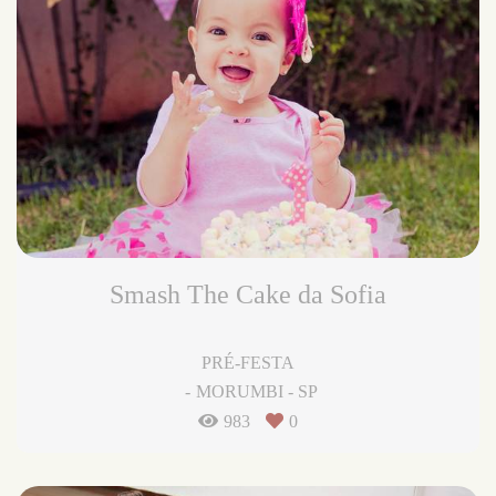
Smash The Cake da Sofia
PRÉ-FESTA
MORUMBI - SP
983
0