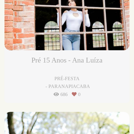
Pré 15 Anos - Ana Luíza
PRÉ-FESTA
PARANAPIACABA
686
0