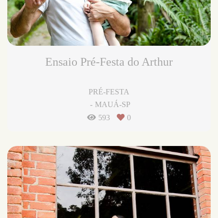
Ensaio Pré-Festa do Arthur
PRÉ-FESTA
MAUÁ-SP
593
0