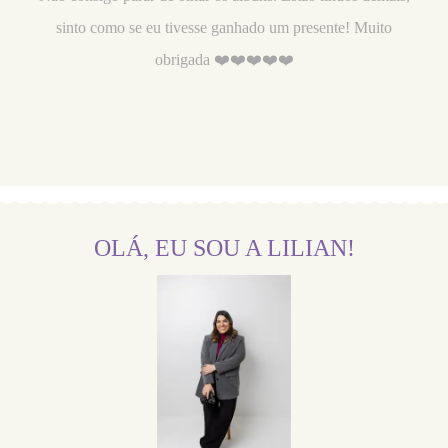
sinto como se eu tivesse ganhado um presente! Muito
obrigada ❤️❤️❤️❤️❤️
OLÁ, EU SOU A LILIAN!