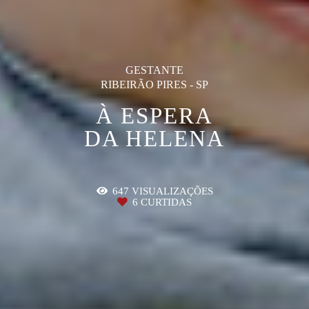
GESTANTE
RIBEIRÃO PIRES - SP
À ESPERA
DA HELENA
647
VISUALIZAÇÕES
6
CURTIDAS