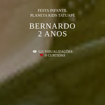
FESTA INFANTIL
PLANETA KIDS TATUAPÉ
BERNARDO
2 ANOS
521
VISUALIZAÇÕES
0
CURTIDAS