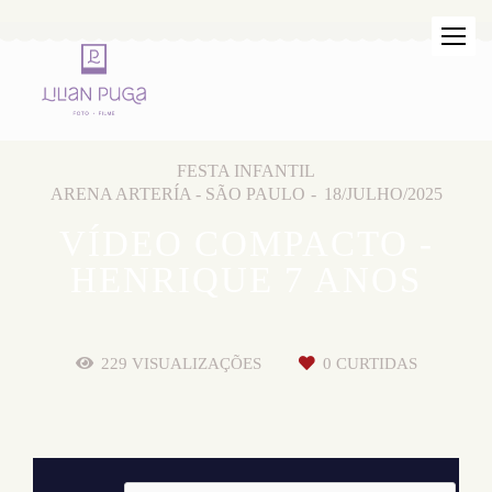
FESTA INFANTIL
ARENA ARTERÍA - SÃO PAULO
18/JULHO/2025
VÍDEO COMPACTO -
HENRIQUE 7 ANOS
229
VISUALIZAÇÕES
0
CURTIDAS