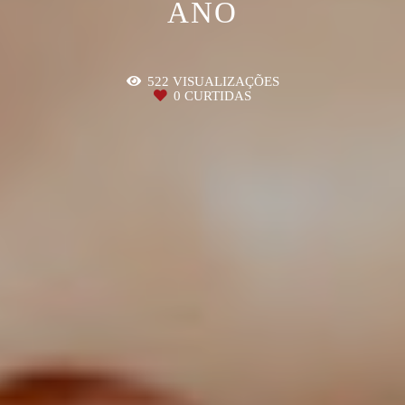
ANO
522
VISUALIZAÇÕES
0
CURTIDAS